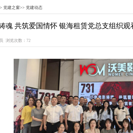
>
党建之窗
>>
党建动态
铸魂 共筑爱国情怀 银海租赁党总支组织观
管理员 浏览次数：72